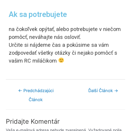
Ak sa potrebujete
na čokoľvek opýtať, alebo potrebujete v niečom
pomôcť, neváhajte nás osloviť.
Určite si nájdeme čas a pokúsime sa vám
zodpovedať všetky otázky či nejako pomôcť s
vašim RC miláčikom
←
Predchádzajúci
Ďalší Článok
→
Článok
Pridajte Komentár
Vaša e-mailová adresa nebude zverejnená.
Vyžadované polia