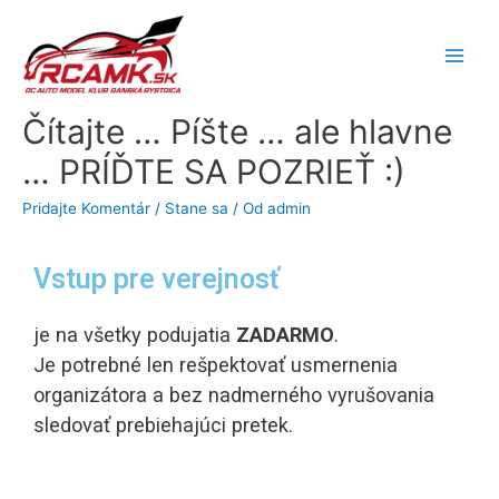
Čítajte … Píšte … ale hlavne
… PRÍĎTE SA POZRIEŤ :)
Pridajte Komentár
/
Stane sa
/ Od
admin
Vstup pre verejnosť
je na všetky podujatia
ZADARMO
.
Je potrebné len rešpektovať usmernenia
organizátora a bez nadmerného vyrušovania
sledovať prebiehajúci pretek.