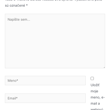
sú označené
*
Uložiť
moje
meno, e-
mail a
webovú